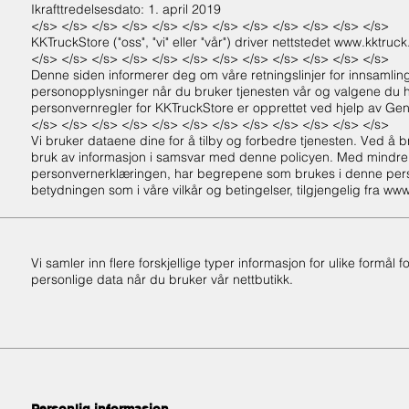
Ikrafttredelsesdato: 1. april 2019
</s> </s> </s> </s> </s> </s> </s> </s> </s> </s> </s> </s>
KKTruckStore ("oss", "vi" eller "vår") driver nettstedet
www.kktruck.
</s> </s> </s> </s> </s> </s> </s> </s> </s> </s> </s> </s>
Denne siden informerer deg om våre retningslinjer for innsamling
personopplysninger når du bruker tjenesten vår og valgene du ha
personvernregler for KKTruckStore er opprettet ved hjelp av
Gen
</s> </s> </s> </s> </s> </s> </s> </s> </s> </s> </s> </s>
Vi bruker dataene dine for å tilby og forbedre tjenesten. Ved å 
bruk av informasjon i samsvar med denne policyen. Med mindre 
personvernerklæringen, har begrepene som brukes i denne pe
betydningen som i våre vilkår og betingelser, tilgjengelig fra
www.
Vi samler inn flere forskjellige typer informasjon for ulike formål
personlige data når du bruker vår nettbutikk.