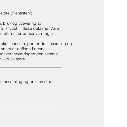
store
("tjenesten").
, bruk og utlevering av
r knyttet til disse dataene. Våre
eratoren for personvernregler
.
bruke tjenesten, godtar du innsamling og
annet er definert i denne
rsonvernerklæringen den samme
kktruck.store
 for innsamling og bruk av dine