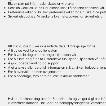
Eksempler på informasjonskapsler vi bruker:
Session Cookies. Vi bruker øktcookies til å betjene tjenesten vår.
Preferansekaker. Vi bruker preferansekaker for å huske dine prefer
Sikkerhetscookies. Vi bruker sikkerhetscookies for sikkerhetsform
KKTruckStore bruker innsamlede data til forskjellige formål:
Å tilby og vedlikeholde tjenesten
For å varsle deg om endringer i tjenesten vår
For å tillate deg å delta i interaktive funksjoner i tjenesten vår nå
Å gi kundebehandling og support
Å gi analyse eller verdifull informasjon slik at vi kan forbedre tjen
For å overvåke bruken av tjenesten
For å oppdage, forhindre og løse tekniske problemer
Hvis du befinner deg utenfor Storbritannia og velger å gi oss 
vi overfører dataene, inkludert personopplysninger, til Storbrita