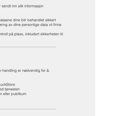
 sendt inn slik informasjon
dataene dine blir behandlet sikkert
ng av dine personlige data vil finne
troll på plass, inkludert sikkerheten til
ik handling er nødvendig for å:
ruckStore
ed tjenesten
en eller publikum