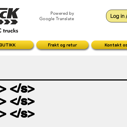
Powered by
Log in 
Google Translate
BUTIKK
Frakt og retur
Kontakt o
> </s>
> </s>
> </s>