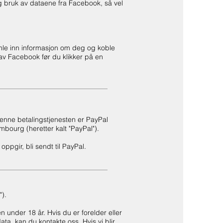
 bruk av dataene fra Facebook, så vel
mle inn informasjon om deg og koble
v Facebook før du klikker på en
denne betalingstjenesten er PayPal
bourg (heretter kalt "PayPal").
ppgir, bli sendt til PayPal.
").
n under 18 år. Hvis du er forelder eller
ata, kan du kontakte oss. Hvis vi blir