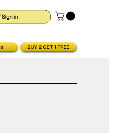
/ Sign in
ss
BUY 2 GET 1 FREE