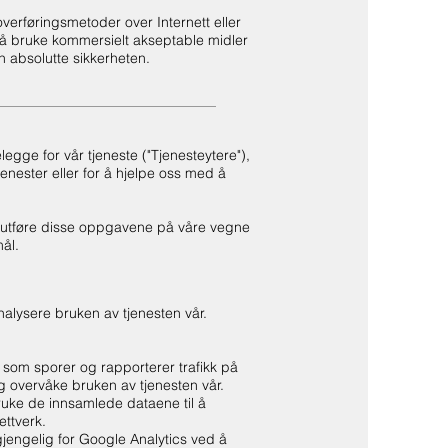
overføringsmetoder over Internett eller
r å bruke kommersielt akseptable midler
n absolutte sikkerheten.
elegge for vår tjeneste ("Tjenesteytere"),
tjenester eller for å hjelpe oss med å
 å utføre disse oppgavene på våre vegne
mål.
nalysere bruken av tjenesten vår.
 som sporer og rapporterer trafikk på
g overvåke bruken av tjenesten vår.
uke de innsamlede dataene til å
ettverk.
lgjengelig for Google Analytics ved å