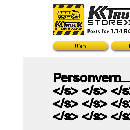
Hjem
Personvern
</s> </s> </s
</s> </s> </s
</s> </s> </s