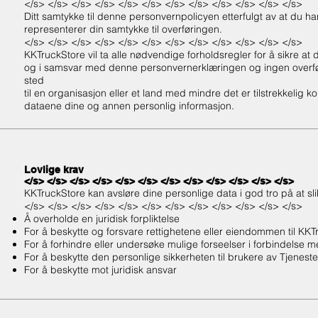
</s> </s> </s> </s> </s> </s> </s> </s> </s> </s> </s> </s>
Ditt samtykke til denne personvernpolicyen etterfulgt av at du har
representerer din samtykke til overføringen.
</s> </s> </s> </s> </s> </s> </s> </s> </s> </s> </s> </s>
KKTruckStore vil ta alle nødvendige forholdsregler for å sikre at 
og i samsvar med denne personvernerklæringen og ingen overføri
sted
til en organisasjon eller et land med mindre det er tilstrekkelig kon
dataene dine og annen personlig informasjon.
Lovlige krav
</s> </s> </s> </s> </s> </s> </s> </s> </s> </s> </s> </s>
KKTruckStore kan avsløre dine personlige data i god tro på at sl
</s> </s> </s> </s> </s> </s> </s> </s> </s> </s> </s> </s>
Å overholde en juridisk forpliktelse
For å beskytte og forsvare rettighetene eller eiendommen til KKT
For å forhindre eller undersøke mulige forseelser i forbindelse m
For å beskytte den personlige sikkerheten til brukere av Tjenest
For å beskytte mot juridisk ansvar