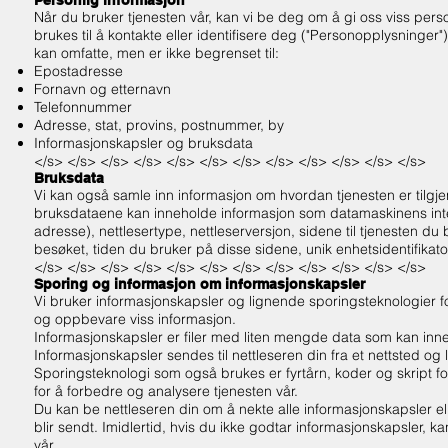
Personlig informasjon
Når du bruker tjenesten vår, kan vi be deg om å gi oss viss pers
brukes til å kontakte eller identifisere deg ("Personopplysninger")
kan omfatte, men er ikke begrenset til:
Epostadresse
Fornavn og etternavn
Telefonnummer
Adresse, stat, provins, postnummer, by
Informasjonskapsler og bruksdata
</s> </s> </s> </s> </s> </s> </s> </s> </s> </s> </s> </s>
Bruksdata
Vi kan også samle inn informasjon om hvordan tjenesten er tilgje
bruksdataene kan inneholde informasjon som datamaskinens inter
adresse), nettlesertype, nettleserversjon, sidene til tjenesten du
besøket, tiden du bruker på disse sidene, unik enhetsidentifikat
</s> </s> </s> </s> </s> </s> </s> </s> </s> </s> </s> </s>
Sporing og informasjon om informasjonskapsler
Vi bruker informasjonskapsler og lignende sporingsteknologier fo
og oppbevare viss informasjon.
Informasjonskapsler er filer med liten mengde data som kan inne
Informasjonskapsler sendes til nettleseren din fra et nettsted og
Sporingsteknologi som også brukes er fyrtårn, koder og skript f
for å forbedre og analysere tjenesten vår.
Du kan be nettleseren din om å nekte alle informasjonskapsler el
blir sendt. Imidlertid, hvis du ikke godtar informasjonskapsler, k
vår.