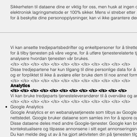
Sikkerheten til dataene dine er viktig for oss, men husk at ingen 
elektronisk lagringsmetode er 100% sikker. Mens vi streber ette
for å beskytte dine personopplysninger, kan vi ikke garantere de
Vi kan ansette tredjepartsbedrifter og enkeltpersoner for å tilrett
for å tilby tjenesten på våre vegne, for å utføre tjenesterelaterte 
analysere hvordan tjenesten vår brukes.
</s> </s> </s> </s> </s> </s> </s> </s> </s> </s> </s> </s>
Disse tredjepartene har kun tilgang til dine personlige data for
og er forpliktet til ikke å avsløre eller bruke dem til noe annet for
</s> </s> </s> </s> </s> </s> </s> </s> </s> </s> </s> </s>
Analytics
</s> </s> </s> </s> </s> </s> </s> </s> </s> </s> </s> </s>
Vi kan bruke tredjeparts tjenesteleverandører til å overvåke og a
</s> </s> </s> </s> </s> </s> </s> </s> </s> </s> </s> </s>
Google Analytics
Google Analytics er en webanalysetjeneste som tilbys av Google
nettstedet. Google bruker dataene som samles inn for å spore o
Disse dataene deles med andre Google-tjenester. Google kan br
kontekstualisere og tilpasse annonsene i sitt eget annonseringsn
Du kan melde deg ut av å ha gjort aktiviteten din på tjenesten ti