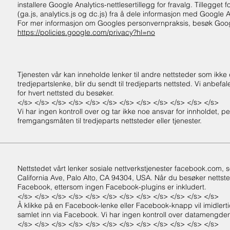
installere Google Analytics-nettlesertillegg for fravalg. Tillegget
(ga.js, analytics.js og dc.js) fra å dele informasjon med Google A
For mer informasjon om Googles personvernpraksis, besøk Google
https://policies.google.com/privacy?hl=no
Tjenesten vår kan inneholde lenker til andre nettsteder som ikke 
tredjepartslenke, blir du sendt til tredjeparts nettsted. Vi anbef
for hvert nettsted du besøker.
</s> </s> </s> </s> </s> </s> </s> </s> </s> </s> </s> </s>
Vi har ingen kontroll over og tar ikke noe ansvar for innholdet, p
fremgangsmåten til tredjeparts nettsteder eller tjenester.
Nettstedet vårt lenker sosiale nettverkstjenester facebook.com,
California Ave, Palo Alto, CA 94304, USA. Når du besøker nettstedet
Facebook, ettersom ingen Facebook-plugins er inkludert.
</s> </s> </s> </s> </s> </s> </s> </s> </s> </s> </s> </s>
Å klikke på en Facebook-lenke eller Facebook-knapp vil imidlertid
samlet inn via Facebook. Vi har ingen kontroll over datamengde
</s> </s> </s> </s> </s> </s> </s> </s> </s> </s> </s> </s>