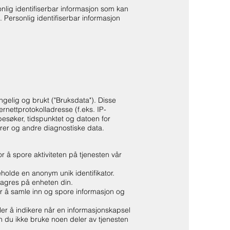
onlig identifiserbar informasjon som kan
. Personlig identifiserbar informasjon
ngelig og brukt ("Bruksdata"). Disse
nettprotokolladresse (f.eks. IP-
 besøker, tidspunktet og datoen for
orer og andre diagnostiske data.
r å spore aktiviteten på tjenesten vår
holde en anonym unik identifikator.
 lagres på enheten din.
or å samle inn og spore informasjon og
ler å indikere når en informasjonskapsel
an du ikke bruke noen deler av tjenesten