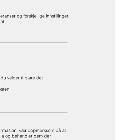
anser og forskjellige innstillinger.
ål.
r du velger å gjøre det
esten
informasjon, vær oppmerksom på at
nnia og behandler dem der.