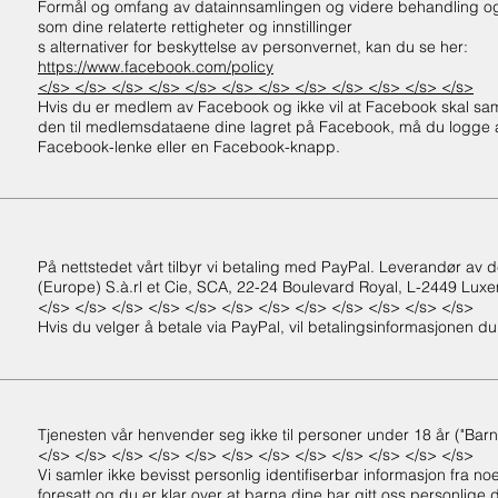
Formål og omfang av datainnsamlingen og videre behandling og
som dine relaterte rettigheter og innstillinger
s alternativer for beskyttelse av personvernet, kan du se her:
https://www.facebook.com/policy
</s> </s> </s> </s> </s> </s> </s> </s> </s> </s> </s> </s>
Hvis du er medlem av Facebook og ikke vil at Facebook skal sa
den til medlemsdataene dine lagret på Facebook, må du logge a
Facebook-lenke eller en Facebook-knapp.
På nettstedet vårt tilbyr vi betaling med PayPal. Leverandør av 
(Europe) S.à.rl et Cie, SCA, 22-24 Boulevard Royal, L-2449 Luxem
</s> </s> </s> </s> </s> </s> </s> </s> </s> </s> </s> </s>
Hvis du velger å betale via PayPal, vil betalingsinformasjonen du o
Tjenesten vår henvender seg ikke til personer under 18 år ("Barn
</s> </s> </s> </s> </s> </s> </s> </s> </s> </s> </s> </s>
Vi samler ikke bevisst personlig identifiserbar informasjon fra noe
foresatt og du er klar over at barna dine har gitt oss personlige d