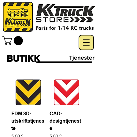
BUTIKK
Tjenester
FDM 3D-
CAD-
utskriftstjenes
designtjenest
te
e
Pris
Pris
5,00 £
5,00 £