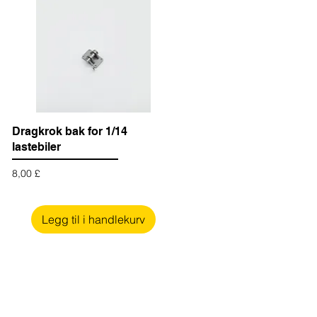
Dragkrok bak for 1/14
lastebiler
Pris
8,00 £
Legg til i handlekurv