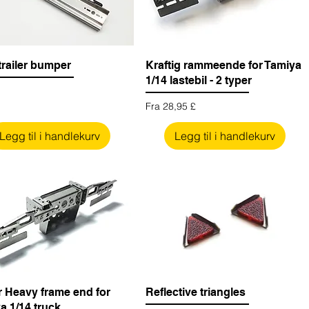
trailer bumper
Kraftig rammeende for Tamiya
1/14 lastebil - 2 typer
Salgspris
Fra
28,95 £
Legg til i handlekurv
Legg til i handlekurv
 Heavy frame end for
Reflective triangles
a 1/14 truck