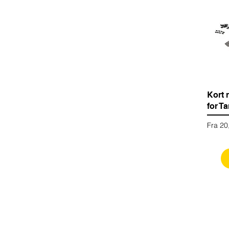
Kort 
for Ta
Salgsp
Fra
20