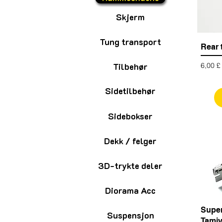
Skjerm
Tung transport
Rear 
Pris
Tilbehør
6,00 £
Sidetilbehør
Sidebokser
Dekk / felger
3D-trykte deler
Diorama Acc
Super
Suspensjon
Tamiy