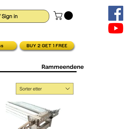
/ Sign in
ss
BUY 2 GET 1 FREE
Rammeendene
Sorter etter