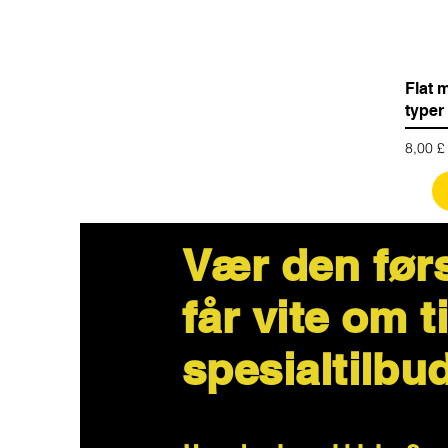
Flat 
typer 
Pris
8,00 £
Vær den før
får vite om t
spesialtilbu