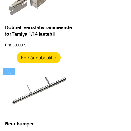
Dobbel tverrstativ rammeende
for Tamiya 1/14 lastebil
Salgspris
Fra
30,00 £
Forhåndsbestille
Ny
Rear bumper