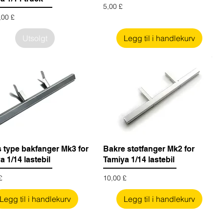
Pris
5,00 £
ris
,00 £
Utsolgt
Legg til i handlekurv
 type bakfanger Mk3 for
Bakre støtfanger Mk2 for
a 1/14 lastebil
Tamiya 1/14 lastebil
Pris
£
10,00 £
Legg til i handlekurv
Legg til i handlekurv