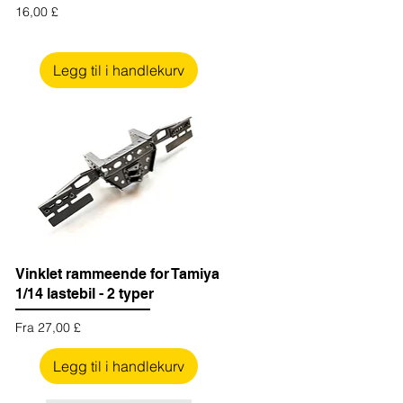
Pris
16,00 £
Legg til i handlekurv
Vinklet rammeende for Tamiya
1/14 lastebil - 2 typer
Salgspris
Fra
27,00 £
Legg til i handlekurv