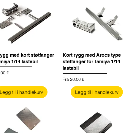
rygg med kort støtfanger
Kort rygg med Arocs type
miya 1/14 lastebil
støtfanger for Tamiya 1/14
lastebil
ris
,00 £
Salgspris
Fra
20,00 £
Legg til i handlekurv
Legg til i handlekurv