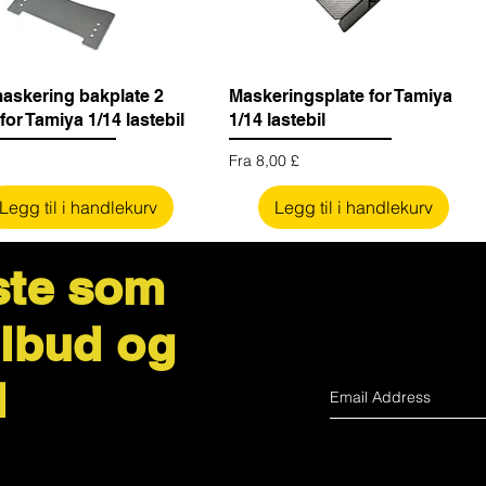
maskering bakplate 2
Maskeringsplate for Tamiya
for Tamiya 1/14 lastebil
1/14 lastebil
Salgspris
Fra
8,00 £
Legg til i handlekurv
Legg til i handlekurv
ste som
ilbud og
d