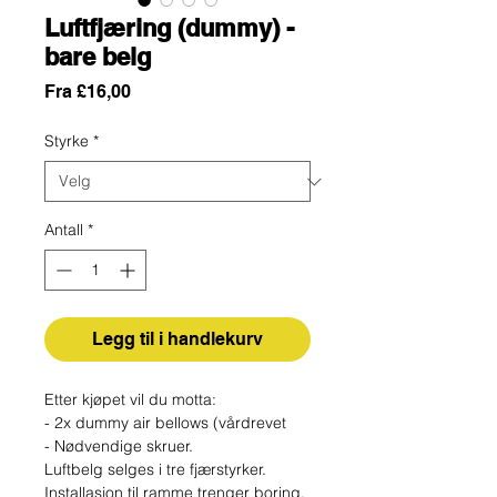
Luftfjæring (dummy) -
bare belg
Salgspris
Fra
£16,00
Styrke
*
Antall
*
Legg til i handlekurv
Etter kjøpet vil du motta:
- 2x dummy air bellows (vårdrevet
- Nødvendige skruer.
Luftbelg selges i tre fjærstyrker.
Installasjon til ramme trenger boring.