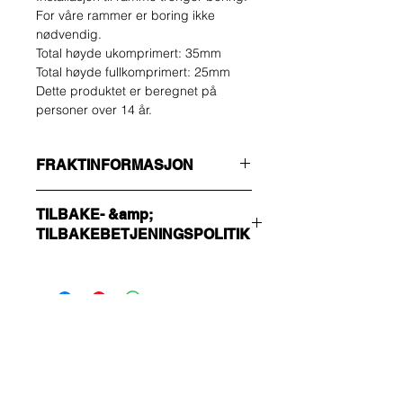
For våre rammer er boring ikke
nødvendig.
Total høyde ukomprimert: 35mm
Total høyde fullkomprimert: 25mm
Dette produktet er beregnet på
personer over 14 år.
FRAKTINFORMASJON
Forsikre deg om at du velger riktig
TILBAKE- &amp;
forsendelsesmetode !!!
TILBAKEBETJENINGSPOLITIK
ØKONOMI
Ikke-sporingsnummer - send bare
Kjøperen skal bære kostnadene for
bekreftelse
retur. Du kan returnere den ubrukte
HURTIG
varen din opptil 14 dager etter
Sporbar og forsikret
levering. Hvis du har problemer, kan
Vær den første som får
du kontakte oss via e-post.
vite om tilbud og
spesialtilbud