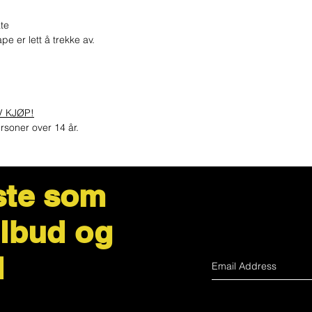
ate
pe er lett å trekke av.
V KJØP!
rsoner over 14 år.
ste som
ilbud og
d