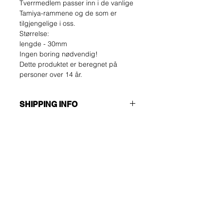
Tverrmedlem passer inn i de vanlige
Tamiya-rammene og de som er
tilgjengelige i oss.
Størrelse:
lengde - 30mm
Ingen boring nødvendig!
Dette produktet er beregnet på
personer over 14 år.
SHIPPING INFO
Forsikre deg om at du velger riktig
TILBAKE- &amp;
forsendelsesmetode !!!
TILBAKEBETJENINGSPOLITIK
ØKONOMI
Ikke-sporingsnummer - send bare
Kjøperen skal bære kostnadene for
bekreftelse.
retur. Du kan returnere den ubrukte
HURTIG
varen din opptil 14 dager etter
Sporbar og forsikret. For Nord- og
levering. Hvis du har problemer, kan
Sør-Amerika er bare dette
Vær den første som får
du kontakte oss via e-post.
alternativet tilgjengelig.
vite om tilbud og