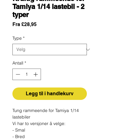
Tamiya 1/14 lastebil - 2
typer
Salgspris
Fra
£28,95
Type
*
Antall
*
Legg til i handlekurv
Tung rammeende for Tamiya 1/14
lastebiler
Vi har to versjoner å velge:
- Smal
- Bred