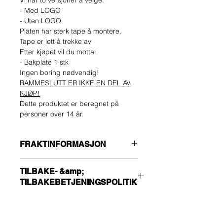
Vi har to versjoner å velge:
- Med LOGO
- Uten LOGO
Platen har sterk tape å montere.
Tape er lett å trekke av
Etter kjøpet vil du motta:
- Bakplate 1 stk
Ingen boring nødvendig!
RAMMESLUTT ER IKKE EN DEL AV
KJØP!
Dette produktet er beregnet på
personer over 14 år.
FRAKTINFORMASJON
Forsikre deg om at du velger riktig
TILBAKE- &amp;
forsendelsesmetode !!!
TILBAKEBETJENINGSPOLITIK
ØKONOMI
Ikke-sporingsnummer - send bare
Kjøperen skal bære kostnadene for
bekreftelse.
retur. Du kan returnere den ubrukte
HURTIG