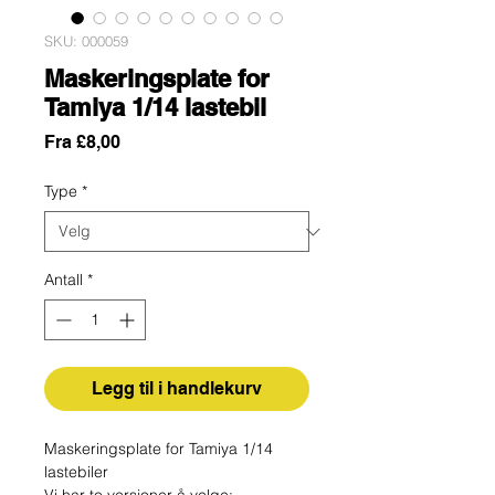
SKU: 000059
Maskeringsplate for
Tamiya 1/14 lastebil
Salgspris
Fra
£8,00
Type
*
Antall
*
Legg til i handlekurv
Maskeringsplate for Tamiya 1/14
lastebiler