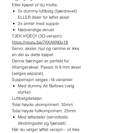
Etter kjøpet vil du motta:
2x dummy-luftbelg (fjærdrevet)
ELLER deler for løftet aksel
2x armer med supper
Nødvendige skruer.
TJEK VIDEO! (3D-versjon)
https://youtu.be/7ItXAXN0o18
Servo, aksler, hjul og ramme er ikke
en del av dette kjøpet.
Denne fjæringen er perfekt for
tilhengeraksel. Passer til 8 mm aksel
(selges separat).
Suspensjon selges i få varianter:
Med dummy Air Bellows (velg
styrke)
Luftbelgdetaljer:
Total høyde ukomprimert: 35mm
Total høyde fullkomprimert: 25mm
Med løftedeler (servofeste,
tilkoblingsdel og fjærstøt).
Når du velger løftet versjon - vil ikke