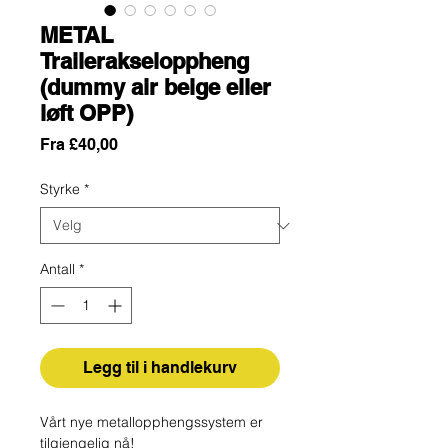
METAL
Trailerakseloppheng
(dummy air belge eller
løft OPP)
Salgspris
Fra
£40,00
Styrke
*
Antall
*
Legg til i handlekurv
Vårt nye metallopphengssystem er
tilgjengelig nå!