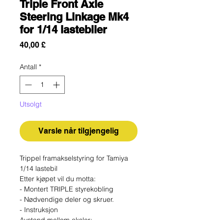
Triple Front Axle
Steering Linkage Mk4
for 1/14 lastebiler
Pris
40,00 £
Antall
*
Utsolgt
Varsle når tilgjengelig
Trippel framakselstyring for Tamiya
1/14 lastebil
Etter kjøpet vil du motta:
- Montert TRIPLE styrekobling
- Nødvendige deler og skruer.
- Instruksjon