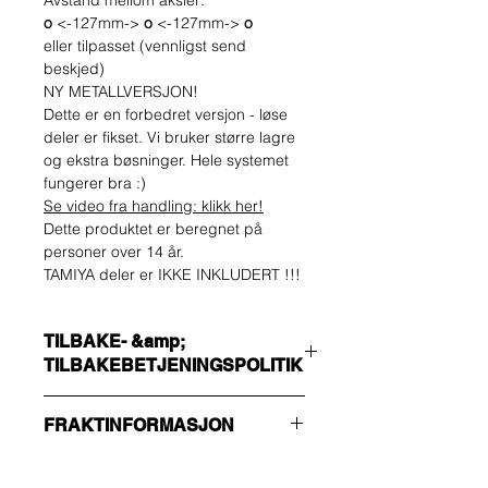
Avstand mellom aksler:
o
<-127mm->
o
<-127mm->
o
eller tilpasset (vennligst send
beskjed)
NY METALLVERSJON!
Dette er en forbedret versjon - løse
deler er fikset. Vi bruker større lagre
og ekstra bøsninger. Hele systemet
fungerer bra :)
Se video fra handling:
klikk her!
Dette produktet er beregnet på
personer over 14 år.
TAMIYA deler er IKKE INKLUDERT !!!
TILBAKE- &amp;
TILBAKEBETJENINGSPOLITIK
Kjøperen skal bære kostnadene for
FRAKTINFORMASJON
retur. Du kan returnere den ubrukte
varen din opptil 14 dager etter
Forsikre deg om at du velger riktig
levering. Hvis du har problemer, kan