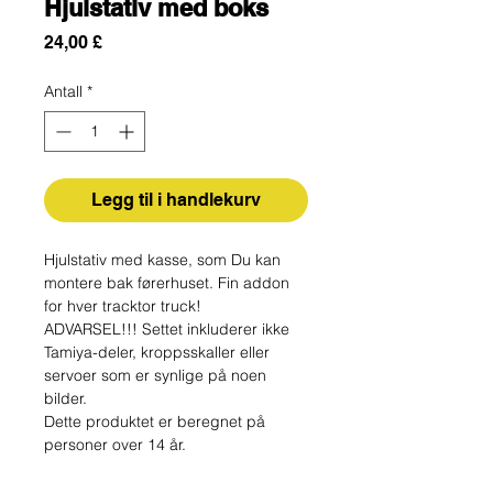
Hjulstativ med boks
Pris
24,00 £
Antall
*
Legg til i handlekurv
Hjulstativ med kasse, som Du kan
montere bak førerhuset. Fin addon
for hver tracktor truck!
ADVARSEL!!! Settet inkluderer ikke
Tamiya-deler, kroppsskaller eller
servoer som er synlige på noen
bilder.
Dette produktet er beregnet på
personer over 14 år.